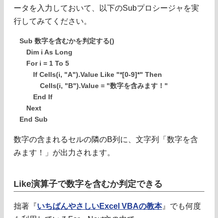
ータを入力しておいて、以下のSubプロシージャを実
行してみてください。
Sub 数字を含むかを判定する()
Dim i As Long
For i = 1 To 5
If Cells(i, "A").Value Like "*[0-9]*" Then
Cells(i, "B").Value = "数字を含みます！"
End If
Next
End Sub
数字の含まれるセルの隣のB列に、文字列「数字を含
みます！」が出力されます。
Like演算子で数字を含むか判定できる
拙著『
いちばんやさしいExcel VBAの教本
』でも何度