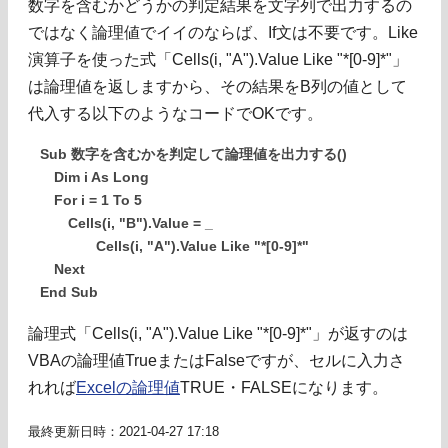
数字を含むかどうかの判定結果を文字列で出力するの
ではなく論理値でイイのならば、If文は不要です。Like
演算子を使った式「Cells(i, "A").Value Like "*[0-9]*"」
は論理値を返しますから、その結果をB列の値として
代入する以下のようなコードでOKです。
Sub 数字を含むかを判定して論理値を出力する()
Dim i As Long
For i = 1 To 5
Cells(i, "B").Value = _
Cells(i, "A").Value Like "*[0-9]*"
Next
End Sub
論理式「Cells(i, "A").Value Like "*[0-9]*"」が返すのは
VBAの論理値TrueまたはFalseですが、セルに入力さ
れれば
Excelの論理値
TRUE・FALSEになります。
最終更新日時：2021-04-27 17:18