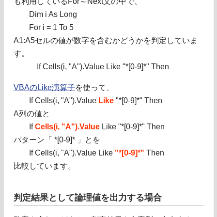
も利用しているFor～Next文の中で、
Dim i As Long
For i = 1 To 5
A1:A5セルの値が数字を含むかどうかを判定していま
す。
If Cells(i, "A").Value Like "*[0-9]*" Then
VBAのLike演算子
を使って、
If Cells(i, "A").Value
Like
"*[0-9]*" Then
A列の値と
If
Cells(i, "A").Value
Like "*[0-9]*" Then
パターン「 *[0-9]* 」とを
If Cells(i, "A").Value Like
"*[0-9]*"
Then
比較しています。
判定結果として論理値を出力する場合