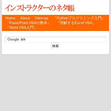
Home
About
Sitemap
『Pythonプログラミング入門』
『PowerPoint VBAの教本』
『理解するExcel VBA』
『Word VBA入門』