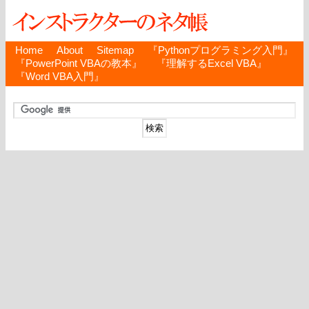
Home
About
Sitemap
『Pythonプログラミング入門』
『PowerPoint VBAの教本』
『理解するExcel VBA』
『Word VBA入門』