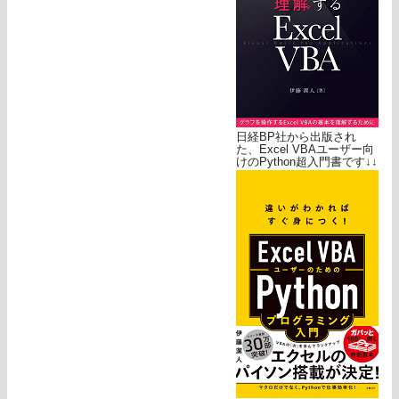
日経BP社から出版され
た、Excel VBAユーザー向
けのPython超入門書です↓↓