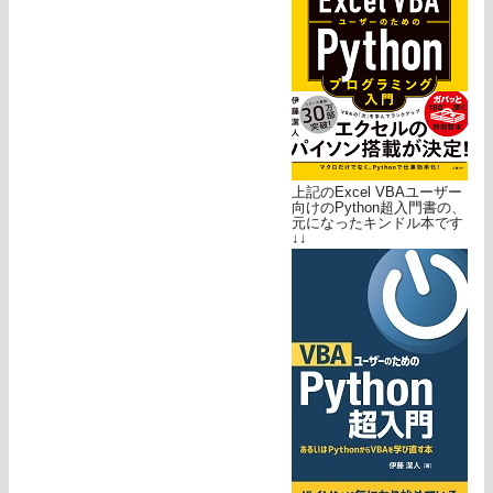
上記のExcel VBAユーザー
向けのPython超入門書の、
元になったキンドル本です
↓↓