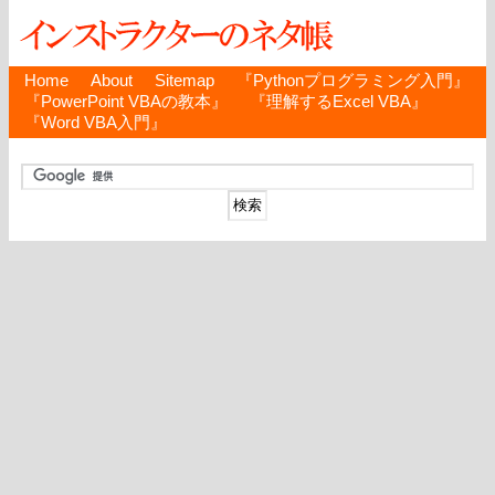
Home
About
Sitemap
『Pythonプログラミング入門』
『PowerPoint VBAの教本』
『理解するExcel VBA』
『Word VBA入門』