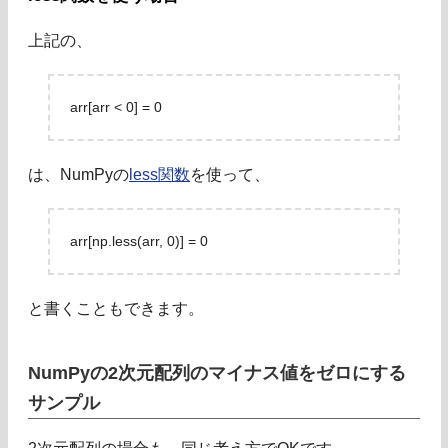
上記の、
arr[arr < 0] = 0
は、NumPyの
less関数
を使って、
arr[np.less(arr, 0)] = 0
と書くこともできます。
NumPyの2次元配列のマイナス値をゼロにする
サンプル