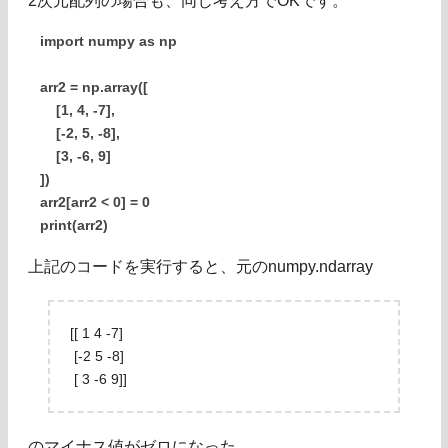
2次元配列の場合も、同じ考え方でOKです。
import numpy as np
arr2 = np.array([
[1, 4, -7],
[-2, 5, -8],
[3, -6, 9]
])
arr2[arr2 < 0] = 0
print(arr2)
上記のコードを実行すると、元のnumpy.ndarray
[[ 1 4 -7]
[-2 5 -8]
[ 3 -6 9]]
のマイナス値がゼロになった、