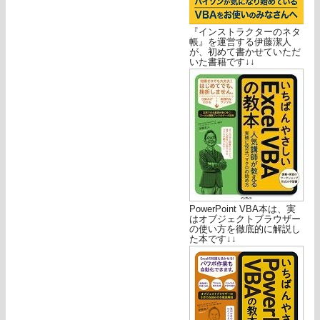
『インストラクターのネタ
帳』を運営する伊藤潔人
が、初めて書かせていただ
いた書籍です↓↓
PowerPoint VBA本は、実
はオブジェクトブラウザー
の使い方を徹底的に解説し
た本です↓↓