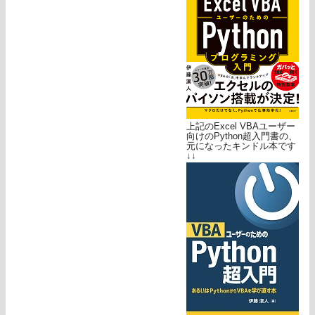
上記のExcel VBAユーザー
向けのPython超入門書の、
元になったキンドル本です
↓↓